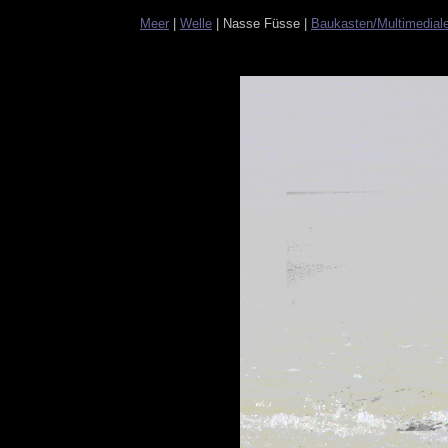
Meer
|
Welle
| Nasse Füsse |
Baukasten/Multimedial